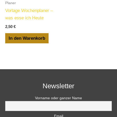
Planer
Vorlage Wochenplaner –
was esse ich Heute
2,50
€
In den Warenkorb
Newsletter
Vorname oder ganzer Name
Email